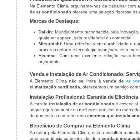
Na Elemento Clima, orgulhamo-nos de trabalhar com a
de ar condicionado
oferece uma seleção rigorosa de e
Marcas de Destaque:
Daikin
:
Mundialmente reconhecida pela inovação, a
qualquer espaço, seja residencial ou comercial.
Mitsubishi
:
Uma referência em durabilidade e qual
procura conforto e tecnologia avançada, esta marc
Hisense
: Com uma excelente relação custo-ben
orçamento.
Venda e Instalação de Ar Condicionado: Serv
A Elemento Clima não se limita à
venda de
ar co
climatização certificada
, oferecemos um serviço compl
Instalação Profissional: Garantia de Eficiência
A correta
instalação de ar condicionado
é essencial 
segue rigorosamente as melhores práticas do mercado 
de que está a contratar uma
empresa que instala ar 
Benefícios de Comprar na Elemento Clima
Ao optar pela Elemento Clima, está a escolher mais do 
uma experiência completa, desde a
venda e instalaçã