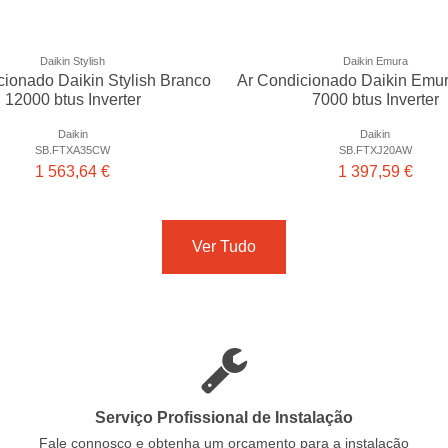
Daikin Stylish
Daikin Emura
cionado Daikin Stylish Branco
Ar Condicionado Daikin Emu
12000 btus Inverter
7000 btus Inverter
Daikin
Daikin
SB.FTXA35CW
SB.FTXJ20AW
1 563,64 €
1 397,59 €
Ver Tudo
Serviço Profissional de Instalação
Fale connosco e obtenha um orçamento para a instalação