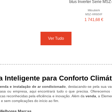
btus Inverter Serie MS
Mitsubishi
MSZ-HR60VF
1 741,68 €
Ver Tudo
 Inteligente para Conforto Climát
enda e instalação de ar condicionado
, destacando-se pela sua va
casa ou empresa, aqui encontrará tudo o que precisa. Oferecemos 
cas reconhecidas pela eficiência e inovação. Além da
venda
, a Eleme
 e sem complicações do início ao fim.
 Melhores Marcas