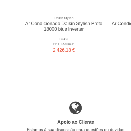
Daikin Stylish
Ar Condicionado Daikin Stylish Preto
Ar Condi
18000 btus Inverter
Daikin
SB.FTXA50CB
2 426,18 €
Apoio ao Cliente
Estamos à sua disposição para questões ou duvidas