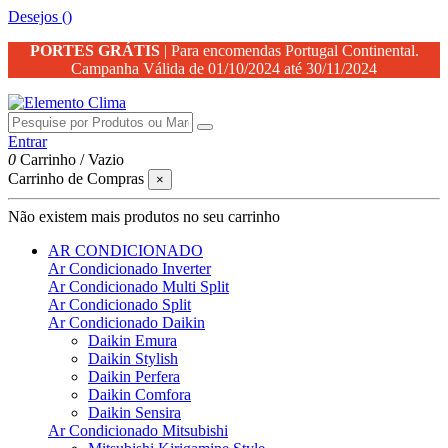
Desejos (
)
PORTES GRÁTIS
| Para encomendas Portugal Continental.
Campanha Válida de 01/10/2024 até 30/11/2024
Entrar
0
Carrinho
/
Vazio
Carrinho de Compras
×
Não existem mais produtos no seu carrinho
AR CONDICIONADO
Ar Condicionado Inverter
Ar Condicionado Multi Split
Ar Condicionado Split
Ar Condicionado Daikin
Daikin Emura
Daikin Stylish
Daikin Perfera
Daikin Comfora
Daikin Sensira
Ar Condicionado Mitsubishi