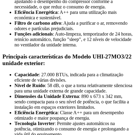
ajustando o desempenho do compressor conforme a
necessidade, o que reduz o consumo de energia.
Eficiência Energética
: A++ para uma utilização mais
económica e sustentável.
Filtro de carbono ativo
: Ajuda a purificar o ar, removendo
odores e partículas prejudiciais.
Funções adicionais
: Auto-limpeza, temporizador de 24 horas,
reinício automático, função "sleep", e 12 níveis de velocidade
no ventilador da unidade interna.
Principais características do Modelo UHI-27MO3/22
unidade exterior:
Capacidade
: 27.000 BTUs, indicada para a climatização
eficiente de várias divisões.
Nível de Ruído
: 58 dB, o que a torna relativamente silenciosa
para uma unidade externa de grande capacidade.
Dimensões da Unidade Externa
: 890 x 673 x 342 mm,
sendo compacta para o seu nível de potência, o que facilita a
instalação em espaços exteriores limitados.
Eficiência Energética
: Classe A++ para um desempenho
otimizado e maior poupança de energia.
Tecnologia Inverter
: Permite ajustes automáticos na
potência, otimizando o consumo de energia e prolongando a
vida útil do equipamento.