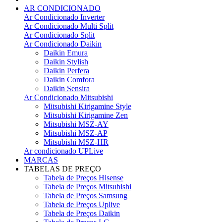
AR CONDICIONADO
Ar Condicionado Inverter
Ar Condicionado Multi Split
Ar Condicionado Split
Ar Condicionado Daikin
Daikin Emura
Daikin Stylish
Daikin Perfera
Daikin Comfora
Daikin Sensira
Ar Condicionado Mitsubishi
Mitsubishi Kirigamine Style
Mitsubishi Kirigamine Zen
Mitsubishi MSZ-AY
Mitsubishi MSZ-AP
Mitsubishi MSZ-HR
Ar condicionado UPLive
MARCAS
TABELAS DE PREÇO
Tabela de Preços Hisense
Tabela de Preços Mitsubishi
Tabela de Preços Samsung
Tabela de Preços Uplive
Tabela de Preços Daikin