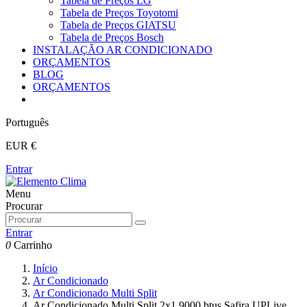
Tabela de Preços LG
Tabela de Preços Toyotomi
Tabela de Preços GIATSU
Tabela de Preços Bosch
INSTALAÇÃO AR CONDICIONADO
ORÇAMENTOS
BLOG
ORÇAMENTOS
Português
EUR €
Entrar
Menu
Procurar
Entrar
0
Carrinho
Início
Ar Condicionado
Ar Condicionado Multi Split
Ar Condicionado Multi Split 2x1 9000 btus Safira UPLive