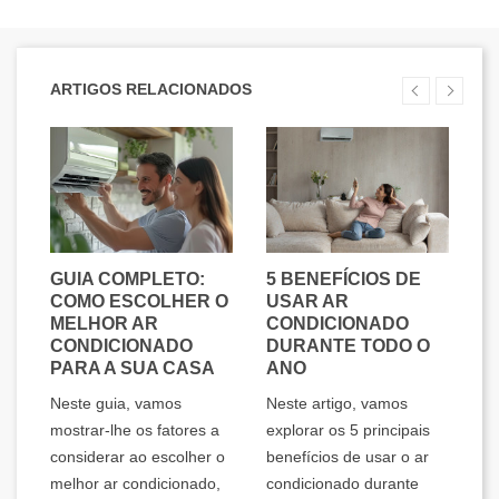
ARTIGOS RELACIONADOS
AR
GUIA COMPLETO:
5 BENEFÍCIOS DE
A
 O
COMO ESCOLHER O
USAR AR
I
O
MELHOR AR
CONDICIONADO
F
CONDICIONADO
DURANTE TODO O
Q
PARA A SUA CASA
ANO
E
os
Neste guia, vamos
Neste artigo, vamos
Ne
mostrar-lhe os fatores a
explorar os 5 principais
ex
considerar ao escolher o
benefícios de usar o ar
ar
melhor ar condicionado,
condicionado durante
po