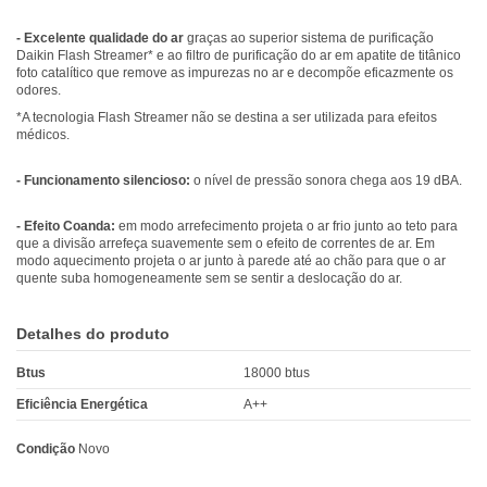
- Excelente qualidade do ar
graças ao superior sistema de purificação
Daikin Flash Streamer* e ao filtro de purificação do ar em apatite de titânico
foto catalítico que remove as impurezas no ar e decompõe eficazmente os
odores.
*A tecnologia Flash Streamer não se destina a ser utilizada para efeitos
médicos.
- Funcionamento silencioso:
o nível de pressão sonora chega aos 19 dBA.
- Efeito Coanda:
em modo arrefecimento projeta o ar frio junto ao teto para
que a divisão arrefeça suavemente sem o efeito de correntes de ar. Em
modo aquecimento projeta o ar junto à parede até ao chão para que o ar
quente suba homogeneamente sem se sentir a deslocação do ar.
Detalhes do produto
Btus
18000 btus
Eficiência Energética
A++
Condição
Novo