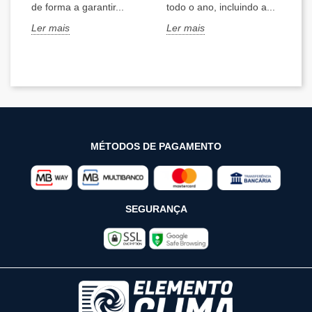
de forma a garantir...
todo o ano, incluindo a...
ef
mo
Ler mais
Ler mais
Le
MÉTODOS DE PAGAMENTO
SEGURANÇA