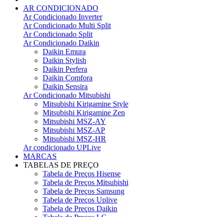
AR CONDICIONADO
Ar Condicionado Inverter
Ar Condicionado Multi Split
Ar Condicionado Split
Ar Condicionado Daikin
Daikin Emura
Daikin Stylish
Daikin Perfera
Daikin Comfora
Daikin Sensira
Ar Condicionado Mitsubishi
Mitsubishi Kirigamine Style
Mitsubishi Kirigamine Zen
Mitsubishi MSZ-AY
Mitsubishi MSZ-AP
Mitsubishi MSZ-HR
Ar condicionado UPLive
MARCAS
TABELAS DE PREÇO
Tabela de Preços Hisense
Tabela de Preços Mitsubishi
Tabela de Preços Samsung
Tabela de Preços Uplive
Tabela de Preços Daikin