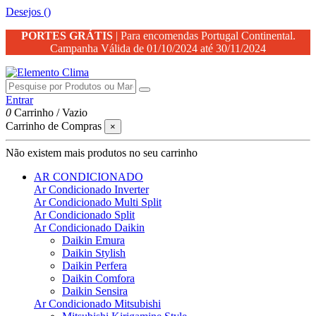
Desejos (
)
PORTES GRÁTIS
| Para encomendas Portugal Continental.
Campanha Válida de 01/10/2024 até 30/11/2024
Entrar
0
Carrinho
/
Vazio
Carrinho de Compras
×
Não existem mais produtos no seu carrinho
AR CONDICIONADO
Ar Condicionado Inverter
Ar Condicionado Multi Split
Ar Condicionado Split
Ar Condicionado Daikin
Daikin Emura
Daikin Stylish
Daikin Perfera
Daikin Comfora
Daikin Sensira
Ar Condicionado Mitsubishi