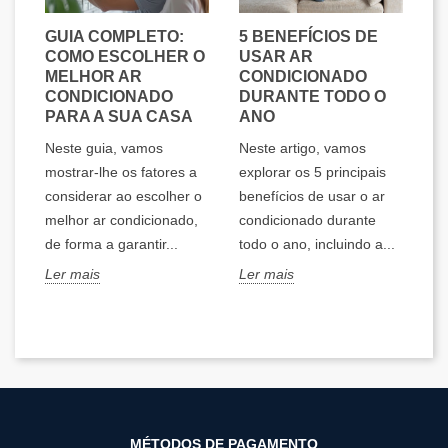
AR
GUIA COMPLETO:
5 BENEFÍCIOS DE
A
 O
COMO ESCOLHER O
USAR AR
I
O
MELHOR AR
CONDICIONADO
F
CONDICIONADO
DURANTE TODO O
Q
PARA A SUA CASA
ANO
E
os
Neste guia, vamos
Neste artigo, vamos
Ne
mostrar-lhe os fatores a
explorar os 5 principais
ex
considerar ao escolher o
benefícios de usar o ar
ar
melhor ar condicionado,
condicionado durante
po
de forma a garantir...
todo o ano, incluindo a...
ef
mo
Ler mais
Ler mais
Le
MÉTODOS DE PAGAMENTO