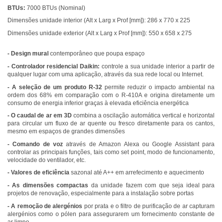
BTUs:
7000 BTUs (Nominal)
Dimensões unidade interior (Alt x Larg x Prof [mm]): 286 x 770 x 225
Dimensões unidade exterior (Alt x Larg x Prof [mm]): 550 x 658 x 275
- Design mural
contemporâneo que poupa espaço
- Controlador residencial Daikin:
controle a sua unidade interior a partir de
qualquer lugar com uma aplicação, através da sua rede local ou Internet.
- A seleção de um produto R-32
permite reduzir o impacto ambiental na
ordem dos 68% em comparação com o R-410A e origina diretamente um
consumo de energia inferior graças à elevada eficiência energética
- O caudal de ar em 3D
combina a oscilação automática vertical e horizontal
para circular um fluxo de ar quente ou fresco diretamente para os cantos,
mesmo em espaços de grandes dimensões
- Comando de voz
através de Amazon Alexa ou Google Assistant para
controlar as principais funções, tais como set point, modo de funcionamento,
velocidade do ventilador, etc.
- Valores de eficiência
sazonal até A++ em arrefecimento e aquecimento
- As dimensões compactas
da unidade fazem com que seja ideal para
projetos de renovação, especialmente para a instalação sobre portas
- A remoção de alergénios
por prata e o filtro de purificação de ar capturam
alergénios como o pólen para assegurarem um fornecimento constante de
ar limpo