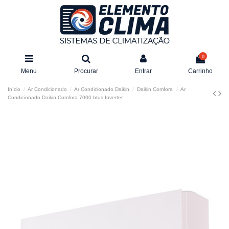
0
Menu
Procurar
Entrar
Carrinho
Início
Ar Condicionado
Ar Condicionado Daikin
Daikin Comfora
Ar
Condicionado Daikin Comfora 7000 btus Inverter