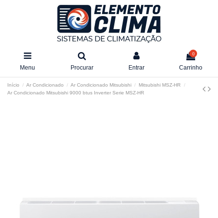
0
Menu
Procurar
Entrar
Carrinho
Início
Ar Condicionado
Ar Condicionado Mitsubishi
Mitsubishi MSZ-HR
Ar Condicionado Mitsubishi 9000 btus Inverter Serie MSZ-HR