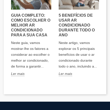
AR
GUIA COMPLETO:
5 BENEFÍCIOS DE
A
 O
COMO ESCOLHER O
USAR AR
I
O
MELHOR AR
CONDICIONADO
F
CONDICIONADO
DURANTE TODO O
Q
PARA A SUA CASA
ANO
E
os
Neste guia, vamos
Neste artigo, vamos
Ne
mostrar-lhe os fatores a
explorar os 5 principais
ex
considerar ao escolher o
benefícios de usar o ar
ar
melhor ar condicionado,
condicionado durante
po
de forma a garantir...
todo o ano, incluindo a...
ef
mo
Ler mais
Ler mais
Le