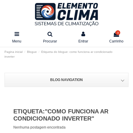
0
Menu
Procurar
Entrar
Carrinho
Pagina inicial
Blogue
Etiqueta do blogue: como funciona ar condicionado
inverter
BLOG NAVIGATION
ETIQUETA:"COMO FUNCIONA AR
CONDICIONADO INVERTER"
Nenhuma postagem encontrada