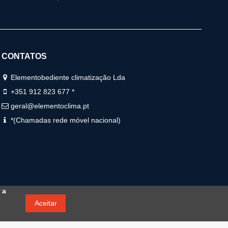
CONTATOS
Elementobediente climatização Lda
+351 912 823 677 *
geral@elementoclima.pt
*(Chamadas rede móvel nacional)
 a
Aceitar