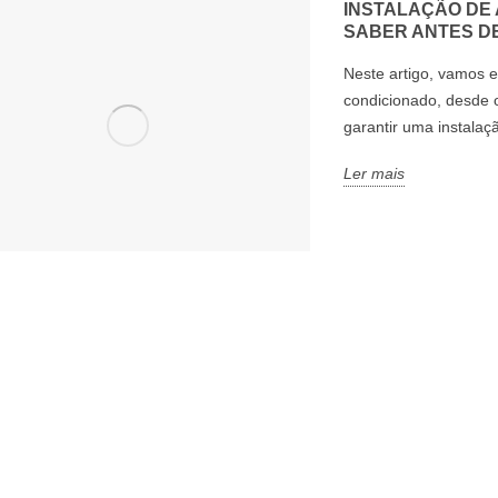
INSTALAÇÃO DE 
SABER ANTES D
Neste artigo, vamos e
condicionado, desde o
garantir uma instalaçã
Ler mais
5
OMIZAR
AR CONDICIONADO
C
ANDO O AR
INVERTER: COMO FUNCIONA
T
ADO DE FORMA
E POR QUE É A MELHOR
Ne
ESCOLHA?
pr
rtilhamos dicas
Neste artigo, vamos explicar como