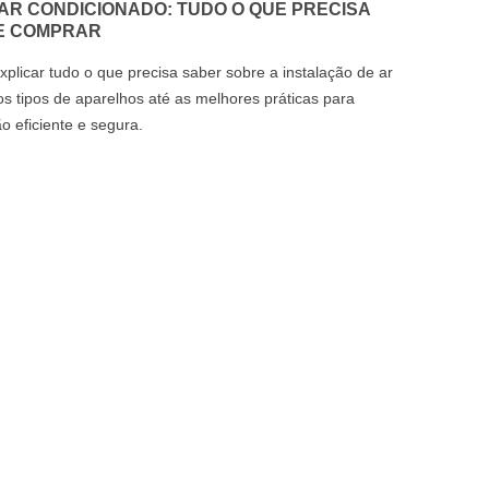
AR CONDICIONADO: TUDO O QUE PRECISA
E COMPRAR
xplicar tudo o que precisa saber sobre a instalação de ar
s tipos de aparelhos até as melhores práticas para
o eficiente e segura.
 BENEFÍCIOS DE USAR AR
GUIA COMPLETO: COMO
ONDICIONADO DURANTE
ESCOLHER O MELHOR 
ODO O ANO
CONDICIONADO PARA A
ste artigo, vamos explorar os 5
CASA
incipais benefícios de usar o ar
Neste guia, vamos mostrar-lhe