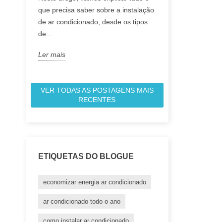
que precisa saber sobre a instalação
práticas para o
de ar condicionado, desde os tipos
energia do seu 
de...
reduzir os...
Ler mais
Ler mais
VER TODAS AS POSTAGENS MAIS
RECENTES
ETIQUETAS DO BLOGUE
economizar energia ar condicionado
ar condicionado todo o ano
como instalar ar condicionado